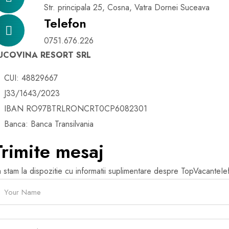
Str. principala 25, Cosna, Vatra Dornei Suceava
Telefon
0751.676.226
UCOVINA RESORT SRL
CUI: 48829667
J33/1643/2023
IBAN RO97BTRLRONCRT0CP6082301
Banca: Banca Transilvania
Trimite mesaj
 stam la dispozitie cu informatii suplimentare despre TopVacanteIe