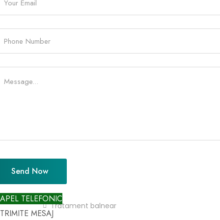
Str. Principala 25, Cosna, Vatra Dornei
0751.676.226
Program
Receptie NON STOP
NAVIGARE
Home
Send Now
Top Cazari
APEL TELEFONIC
Tratament balnear
TRIMITE MESAJ