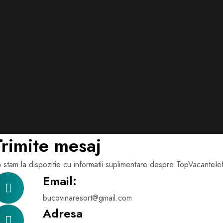
Trimite mesaj
 stam la dispozitie cu informatii suplimentare despre TopVacanteIe
Email:
bucovinaresort@gmail.com
Adresa